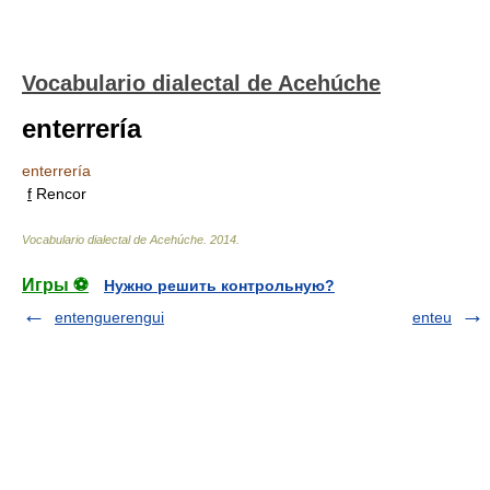
Vocabulario dialectal de Acehúche
enterrería
enterrería
f
Rencor
Vocabulario dialectal de Acehúche
.
2014
.
Игры ⚽
Нужно решить контрольную?
entenguerengui
enteu