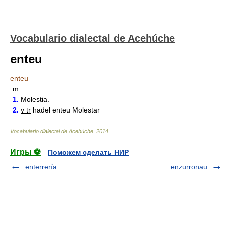
Vocabulario dialectal de Acehúche
enteu
enteu
m
1.
Molestia.
2.
v tr
hadel enteu Molestar
Vocabulario dialectal de Acehúche
.
2014
.
Игры ⚽
Поможем сделать НИР
enterrería
enzurronau