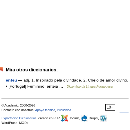
Mira otros diccionarios:
enteu
— adj. 1. Inspirado pela divindade. 2. Cheio de amor divino.
• [Portugal] Feminino: enteia …
Dicionário da Língua Portuguesa
© Academic, 2000-2026
18+
Contacte con nosotros:
Apoyo técnico
,
Publicidad
Exportación Diccionarios
, creado en PHP,
Joomla,
Drupal,
WordPress, MODx.