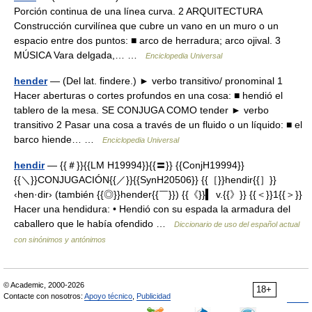
Porción continua de una línea curva. 2 ARQUITECTURA
Construcción curvilínea que cubre un vano en un muro o un
espacio entre dos puntos: ■ arco de herradura; arco ojival. 3
MÚSICA Vara delgada,… …
Enciclopedia Universal
hender
— (Del lat. findere.) ► verbo transitivo/ pronominal 1
Hacer aberturas o cortes profundos en una cosa: ■ hendió el
tablero de la mesa. SE CONJUGA COMO tender ► verbo
transitivo 2 Pasar una cosa a través de un fluido o un líquido: ■ el
barco hiende… …
Enciclopedia Universal
hendir
— {{＃}}{{LM H19994}}{{〓}} {{ConjH19994}}
{{＼}}CONJUGACIÓN{{／}}{{SynH20506}} {{［}}hendir{{］}}
‹hen·dir› (también {{◎}}hender{{￣}}) {{《}}▍ v.{{》}} {{＜}}1{{＞}}
Hacer una hendidura: • Hendió con su espada la armadura del
caballero que le había ofendido …
Diccionario de uso del español actual
con sinónimos y antónimos
© Academic, 2000-2026
18+
Contacte con nosotros:
Apoyo técnico
,
Publicidad