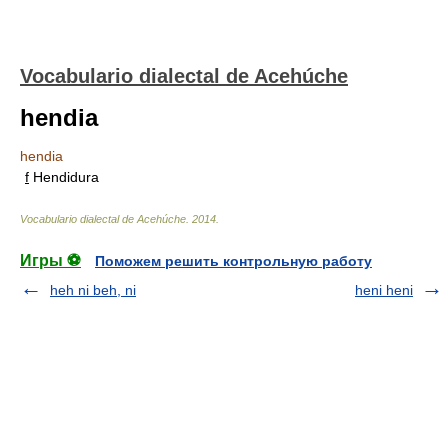
Vocabulario dialectal de Acehúche
hendia
hendia
f
Hendidura
Vocabulario dialectal de Acehúche
.
2014
.
Игры ⚽
Поможем решить контрольную работу
heh ni beh, ni
heni heni