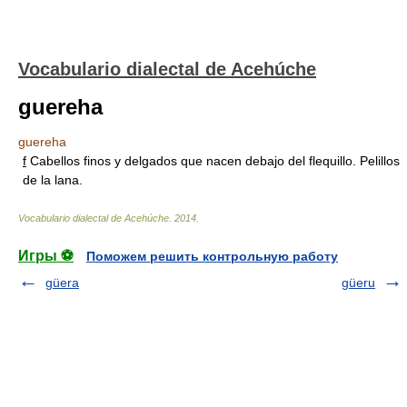
Vocabulario dialectal de Acehúche
guereha
guereha
f
Cabellos finos y delgados que nacen debajo del flequillo. Pelillos
de la lana.
Vocabulario dialectal de Acehúche
.
2014
.
Игры ⚽
Поможем решить контрольную работу
güera
güeru