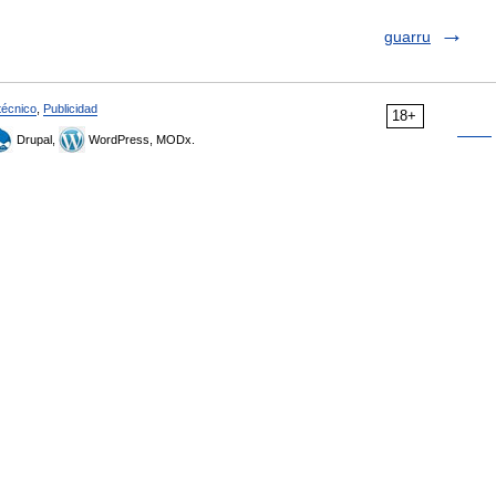
guarru
técnico
,
Publicidad
18+
Drupal,
WordPress, MODx.