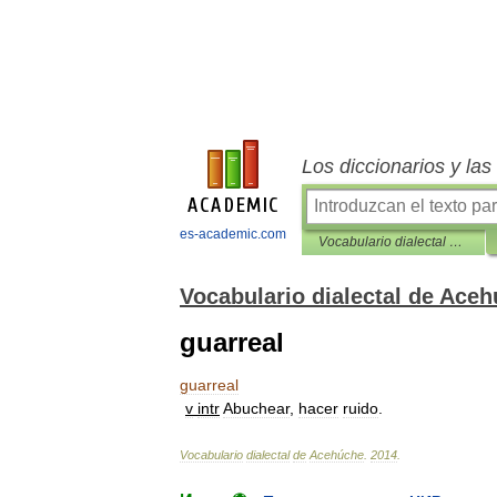
Los diccionarios y la
es-academic.com
Vocabulario dialectal de Acehúche
Vocabulario dialectal de Ace
guarreal
guarreal
v
intr
Abuchear
,
hacer
ruido
.
Vocabulario
dialectal
de
Acehúche
.
2014
.