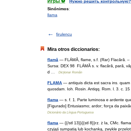
Игры ⚽
Нужно решить контрольную?
Sinónimos
:
llama
firulencu
Mira otros diccionarios:
flamă
— FLÁMĂ, flame, s.f. (Rar) Flacără. – Di
Sursa: DEX 98 FLÁMĂ s. v. flacără, pară, văp
d …
Dicționar Român
FLAMA
— antiquis dicta est sacra ins. qua
quosdam. Ioh. Rosin. Antiqq. Rom. l. 3. c. 
flama
— s. f. 1. Parte luminosa e ardente q
[Figurado] Entusiasmo; ardor; força da pai
Dicionário da Língua Portuguesa
flama
— {{/stl 13}}{{stl 8}}rz. ż Ia, CMc. flama
czyjąś sympatią lub kochanką, zwykle przelot