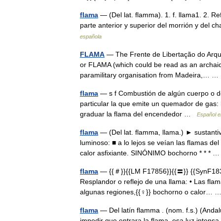
flama
— (Del lat. flamma). 1. f. llama1. 2. Re
parte anterior y superior del morrión y del c
española
FLAMA
— The Frente de Libertação do Arqui
or FLAMA (which could be read as an archaic P
paramilitary organisation from Madeira,…
flama
— s f Combustión de algún cuerpo o de 
particular la que emite un quemador de gas: l
graduar la flama del encendedor …
Español e
flama
— (Del lat. flamma, llama.) ► sustanti
luminoso: ■ a lo lejos se veían las flamas d
calor asfixiante. SINÓNIMO bochorno * * *
flama
— {{＃}}{{LM F17856}}{{〓}} {{SynF1831
Resplandor o reflejo de una llama: • Las fla
algunas regiones,{{♀}} bochorno o calor…
flama
— Del latín flamma . (nom. f.s.) (Andal
impedir que entrara la flama, esa luz intensa