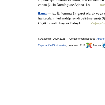
vence (Julio Domínguez Arjona. La… …
Dicc
flama
— is., İt. flemma 1) İşaret olarak veya 
haritacıların kullandığı renkli belirtme sırığı
küçük boyutlu bayrak Birleşik… …
Çağatay Os
© Academic, 2000-2026
Contacte con nosotros:
Apoyo 
Exportación Diccionarios
, creado en PHP,
Joomla,