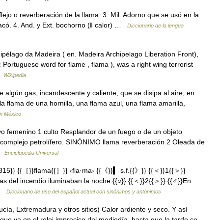
flejo o reverberación de la llama. 3. Mil. Adorno que se usó en la
hacó. 4. And. y Ext. bochorno (ǁ calor) …
Diccionario de la lengua
pélago da Madeira ( en. Madeira Archipelago Liberation Front),
ortuguese word for flame , flama ), was a right wing terrorist
 …
Wikipedia
algún gas, incandescente y caliente, que se disipa al aire; en
a flama de una hornilla, una flama azul, una flama amarilla,
n México
vo femenino 1 culto Resplandor de un fuego o de un objeto
el complejo petrolífero. SINÓNIMO llama reverberación 2 Oleada de
 …
Enciclopedia Universal
5}} {{［}}flama{{］}} ‹fla·ma› {{《}}▍ s.f.{{》}} {{＜}}1{{＞}}
mas del incendio iluminaban la noche.{{○}} {{＜}}2{{＞}} {{♂}}En
 …
Diccionario de uso del español actual con sinónimos y antónimos
ucía, Extremadura y otros sitios) Calor ardiente y seco. Y así
 que va en el reloj impreciso del mediodía, hasta que la tarde se