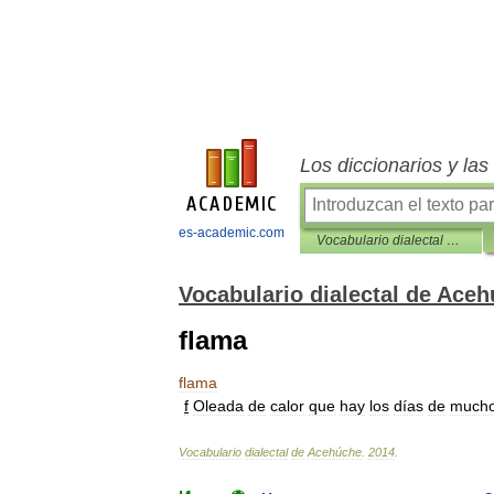
Los diccionarios y la
es-academic.com
Vocabulario dialectal de Acehúche
Vocabulario dialectal de Ace
flama
flama
f
Oleada
de
calor
que
hay
los
días
de
much
Vocabulario
dialectal
de
Acehúche
.
2014
.