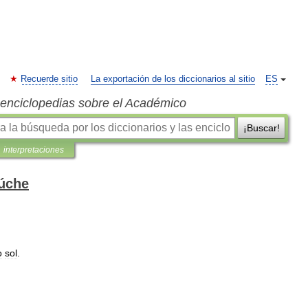
Recuerde sitio
La exportación de los diccionarios al sitio
ES
s enciclopedias sobre el Académico
¡Buscar!
interpretaciones
húche
o
sol
.