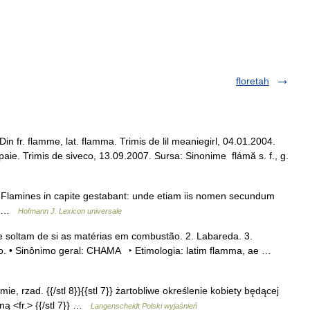
floretah
n fr. flamme, lat. flamma. Trimis de lil meaniegirl, 04.01.2004.
aie. Trimis de siveco, 13.09.2007. Sursa: Sinonime flámă s. f., g.
m Flamines in capite gestabant: unde etiam iis nomen secundum
15 …
Hofmann J. Lexicon universale
ue soltam de si as matérias em combustão. 2. Labareda. 3.
xão. • Sinônimo geral: CHAMA ‣ Etimologia: latim flamma, ae …
mie, rzad. {{/stl 8}}{{stl 7}} żartobliwe określenie kobiety będącej
ną <fr.> {{/stl 7}} …
Langenscheidt Polski wyjaśnień