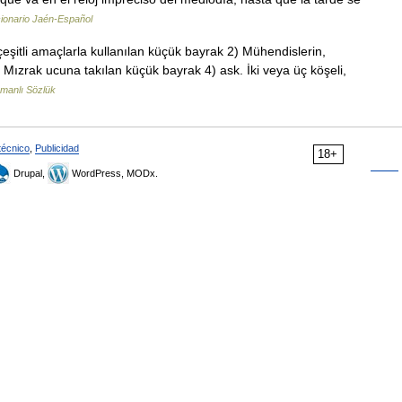
ionario Jaén-Español
çeşitli amaçlarla kullanılan küçük bayrak 2) Mühendislerin,
 3) Mızrak ucuna takılan küçük bayrak 4) ask. İki veya üç köşeli,
manlı Sözlük
técnico
,
Publicidad
18+
Drupal,
WordPress, MODx.