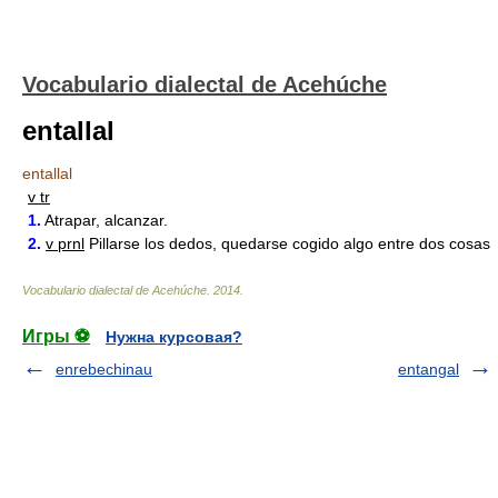
Vocabulario dialectal de Acehúche
entallal
entallal
v tr
1.
Atrapar, alcanzar.
2.
v prnl
Pillarse los dedos, quedarse cogido algo entre dos cosas
Vocabulario dialectal de Acehúche
.
2014
.
Игры ⚽
Нужна курсовая?
enrebechinau
entangal