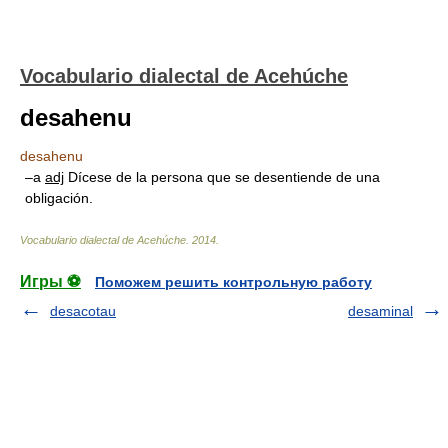
Vocabulario dialectal de Acehúche
desahenu
desahenu
–a
adj
Dícese de la persona que se desentiende de una
obligación.
Vocabulario dialectal de Acehúche
.
2014
.
Игры ⚽
Поможем решить контрольную работу
desacotau
desaminal