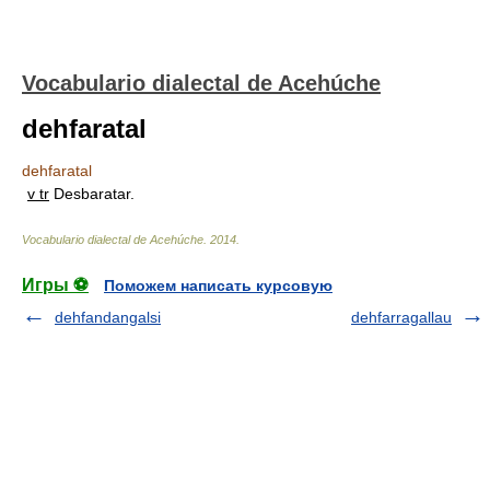
Vocabulario dialectal de Acehúche
dehfaratal
dehfaratal
v tr
Desbaratar.
Vocabulario dialectal de Acehúche
.
2014
.
Игры ⚽
Поможем написать курсовую
dehfandangalsi
dehfarragallau