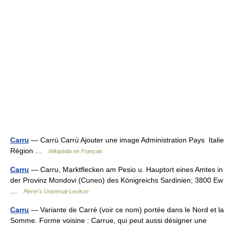
Carru
— Carrù Carrù Ajouter une image Administration Pays Italie
Région …
Wikipédia en Français
Carru
— Carru, Marktflecken am Pesio u. Hauptort eines Amtes in
der Provinz Mondovi (Cuneo) des Königreichs Sardinien; 3800 Ew
…
Pierer's Universal-Lexikon
Carru
— Variante de Carré (voir ce nom) portée dans le Nord et la
Somme. Forme voisine : Carrue, qui peut aussi désigner une