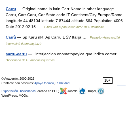
Carru
— Original name in latin Carr Name in other language
Carru, Carr Caru, Car State code IT Continent/City Europe/Rome
longitude 44.48104 latitude 7.87444 altitude 364 Population 4006
Date 2012 02 15 …
Cities with a population over 1000 database
Carrù
— Sp Karù nkt. Ap Carrù L ŠV Italija …
Pasaulio vietovardžiai.
Internetinė duomenų bazė
carru-carru
— interjeccion onomatopeyica que indica comer …
Diccionario de Guanacastequismos
© Academic, 2000-2026
18+
Contacte con nosotros:
Apoyo técnico
,
Publicidad
Exportación Diccionarios
, creado en PHP,
Joomla,
Drupal,
WordPress, MODx.