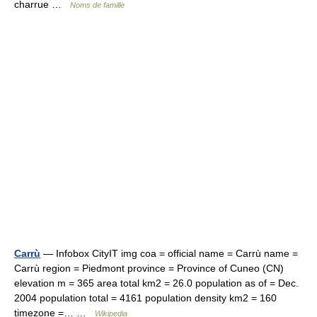
charrue …
Noms de famille
Carrù
— Infobox CityIT img coa = official name = Carrù name =
Carrù region = Piedmont province = Province of Cuneo (CN)
elevation m = 365 area total km2 = 26.0 population as of = Dec.
2004 population total = 4161 population density km2 = 160
timezone =… …
Wikipedia