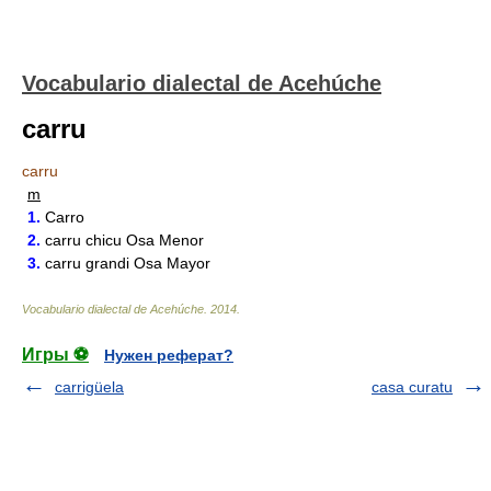
Vocabulario dialectal de Acehúche
carru
carru
m
1.
Carro
2.
carru chicu Osa Menor
3.
carru grandi Osa Mayor
Vocabulario dialectal de Acehúche
.
2014
.
Игры ⚽
Нужен реферат?
carrigüela
casa curatu