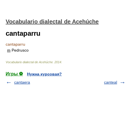
Vocabulario dialectal de Acehúche
cantaparru
cantaparru
m
Pedrusco
Vocabulario dialectal de Acehúche
.
2014
.
Игры ⚽
Нужна курсовая?
cantaera
canteal