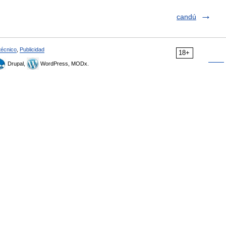
candú
técnico
,
Publicidad
18+
Drupal,
WordPress, MODx.