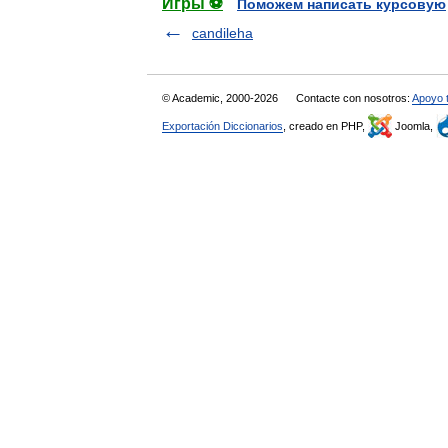
Игры ⚽
Поможем написать курсовую
candileha
© Academic, 2000-2026
Contacte con nosotros:
Apoyo 
Exportación Diccionarios
, creado en PHP,
Joomla,