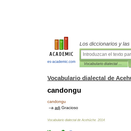
Los diccionarios y la
es-academic.com
Vocabulario dialectal de Acehúche
Vocabulario dialectal de Ace
candongu
candongu
–
a
adj
Gracioso
Vocabulario
dialectal
de
Acehúche
.
2014
.