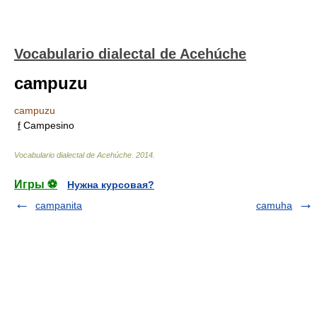
Vocabulario dialectal de Acehúche
campuzu
campuzu
f
Campesino
Vocabulario dialectal de Acehúche
.
2014
.
Игры ⚽
Нужна курсовая?
campanita
camuha