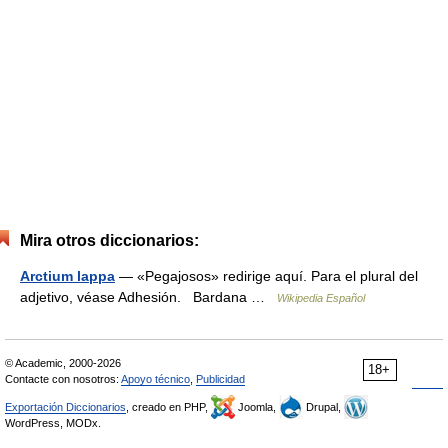
Mira otros diccionarios:
Arctium lappa
— «Pegajosos» redirige aquí. Para el plural del
adjetivo, véase Adhesión. Bardana …
Wikipedia Español
© Academic, 2000-2026
18+
Contacte con nosotros:
Apoyo técnico
,
Publicidad
Exportación Diccionarios
, creado en PHP,
Joomla,
Drupal,
WordPress, MODx.