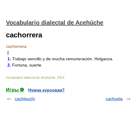
Vocabulario dialectal de Acehúche
cachorrera
cachorrera
f
1.
Trabajo sencillo y de mucha remuneración. Holganza.
2.
Fortuna, suerte.
Vocabulario dialectal de Acehúche
.
2014
.
Игры ⚽
Нужна курсовая?
cachipuchi
cachuela