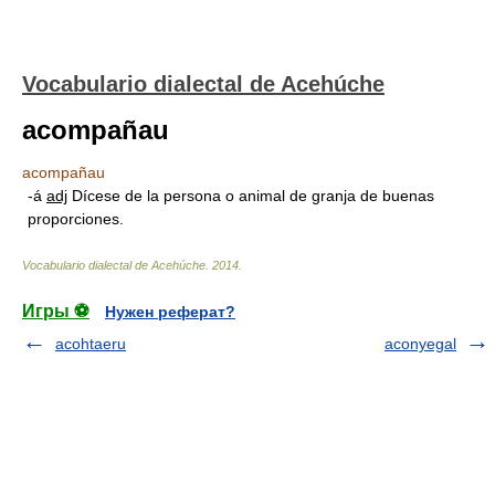
Vocabulario dialectal de Acehúche
acompañau
acompañau
-á
adj
Dícese de la persona o animal de granja de buenas
proporciones.
Vocabulario dialectal de Acehúche
.
2014
.
Игры ⚽
Нужен реферат?
acohtaeru
aconyegal