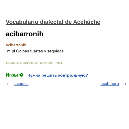
Vocabulario dialectal de Acehúche
acibarronih
acibarronih
m
pl
Golpes fuertes y seguidos.
Vocabulario dialectal de Acehúche
.
2014
.
Игры ⚽
Нужно решить контрольную?
aceúchi
acohtaeru