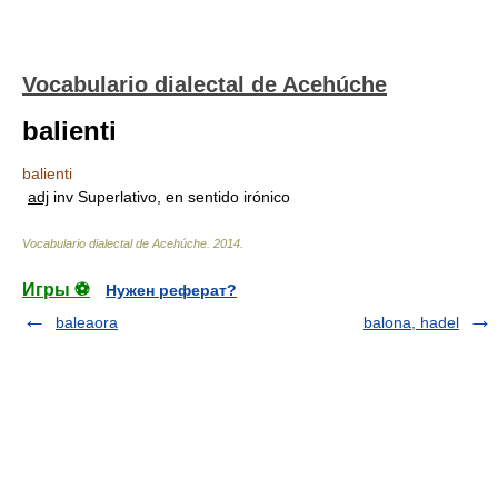
Vocabulario dialectal de Acehúche
balienti
balienti
adj
inv Superlativo, en sentido irónico
Vocabulario dialectal de Acehúche
.
2014
.
Игры ⚽
Нужен реферат?
baleaora
balona, hadel