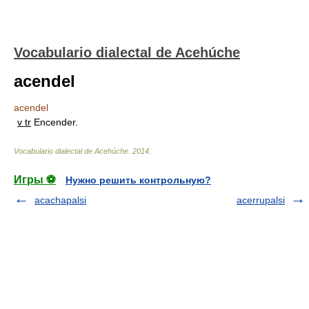
Vocabulario dialectal de Acehúche
acendel
acendel
v tr
Encender.
Vocabulario dialectal de Acehúche
.
2014
.
Игры ⚽
Нужно решить контрольную?
acachapalsi
acerrupalsi