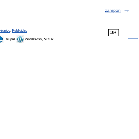
zampón
técnico
,
Publicidad
18+
Drupal,
WordPress, MODx.