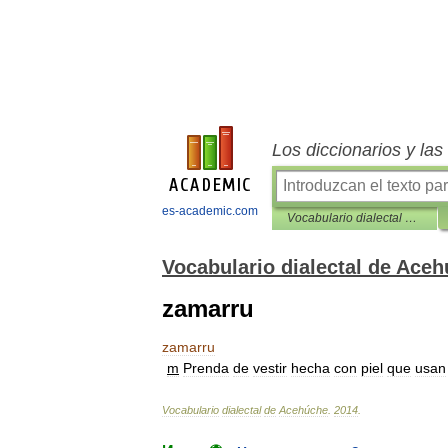
Los diccionarios y la
es-academic.com
Vocabulario dialectal de Acehúche
Vocabulario dialectal de Ace
zamarru
zamarru
m
Prenda
de
vestir
hecha
con
piel
que
usan
Vocabulario
dialectal
de
Acehúche
.
2014
.