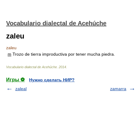
Vocabulario dialectal de Acehúche
zaleu
zaleu
m
Trozo de tierra improductiva por tener mucha piedra.
Vocabulario dialectal de Acehúche
.
2014
.
Игры ⚽
Нужно сделать НИР?
zaleal
zamarra