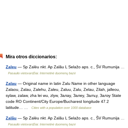
Mira otros diccionarios:
Zaleu
— Sp Zalèu nkt. Ap Zalău L Selažo aps. c., ŠV Rumunija …
Pasaulio vietovardžiai. Internetinė duomenų bazė
Zalau
— Original name in latin Zalu Name in other language
Zalaou, Zalau, Zalehu, Zaleu, Zaluu, Zalu, Zelau, Zilah, jalleou,
sylaw, zalaw, zha lei wu, zlyw, Залау, Залеу, Залъу, Залэу State
code RO Continent/City Europe/Bucharest longitude 47.2
latitude… …
Cities with a population over 1000 database
Zalău
— Sp Zalèu nkt. Ap Zalău L Selažo aps. c., ŠV Rumunija …
Pasaulio vietovardžiai. Internetinė duomenų bazė