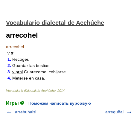
Vocabulario dialectal de Acehúche
arrecohel
arrecohel
v tr
1.
Recoger.
2.
Guardar las bestias.
3.
v prnl
Guarecerse, cobijarse.
4.
Meterse en casa.
Vocabulario dialectal de Acehúche
.
2014
.
Игры ⚽
Поможем написать курсовую
arrebuhalsi
arreguñal