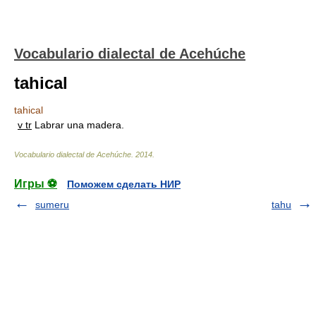
Vocabulario dialectal de Acehúche
tahical
tahical
v tr
Labrar una madera.
Vocabulario dialectal de Acehúche
.
2014
.
Игры ⚽
Поможем сделать НИР
sumeru
tahu