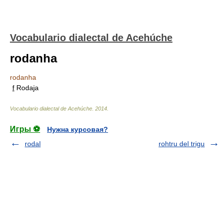
Vocabulario dialectal de Acehúche
rodanha
rodanha
f
Rodaja
Vocabulario dialectal de Acehúche
.
2014
.
Игры ⚽
Нужна курсовая?
rodal
rohtru del trigu