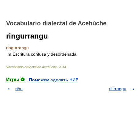
Vocabulario dialectal de Acehúche
ringurrangu
ringurrangu
m
Escritura confusa y desordenada.
Vocabulario dialectal de Acehúche
.
2014
.
Игры ⚽
Поможем сделать НИР
rihu
ritirrangu