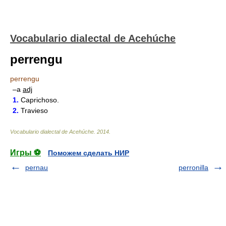
Vocabulario dialectal de Acehúche
perrengu
perrengu
–a
adj
1.
Caprichoso.
2.
Travieso
Vocabulario dialectal de Acehúche
.
2014
.
Игры ⚽
Поможем сделать НИР
pernau
perronilla