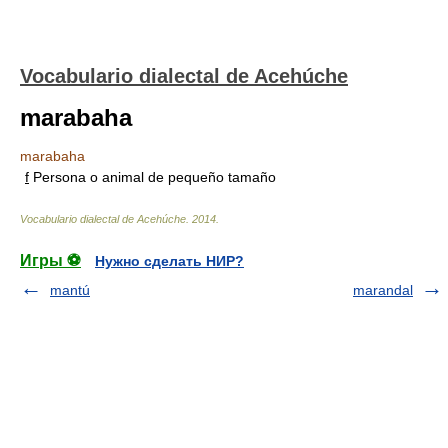
Vocabulario dialectal de Acehúche
marabaha
marabaha
f
Persona o animal de pequeño tamaño
Vocabulario dialectal de Acehúche
.
2014
.
Игры ⚽
Нужно сделать НИР?
mantú
marandal